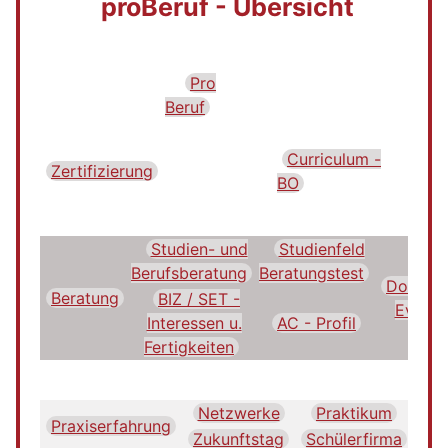
proBeruf - Übersicht
Pro
Beruf
Curriculum -
Zertifizierung
BO
Studien- und
Studienfeld
Berufsberatung
Beratungstest
Dokume
Beratung
BIZ / SET -
Evalua
Interessen u.
AC - Profil
Fertigkeiten
Netzwerke
Praktikum
Do
Praxiserfahrung
E
Zukunftstag
Schülerfirma