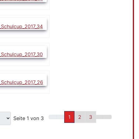
1
2
3
Seite 1 von 3