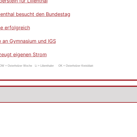
perstein für Lilienthal
ienthal besucht den Bundestag
e erfolgreich
 an Gymnasium und IGS
eugt eigenen Strom
= Osterholzer Woche Li = Lilienthaler OK = Osterholzer Kreisblatt