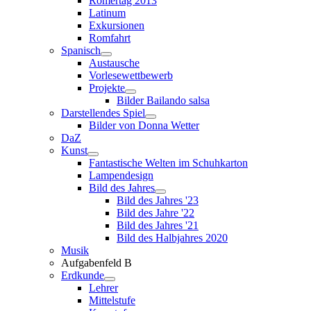
Römertag 2013
Latinum
Exkursionen
Romfahrt
Spanisch
Austausche
Vorlesewettbewerb
Projekte
Bilder Bailando salsa
Darstellendes Spiel
Bilder von Donna Wetter
DaZ
Kunst
Fantastische Welten im Schuhkarton
Lampendesign
Bild des Jahres
Bild des Jahres '23
Bild des Jahre '22
Bild des Jahres '21
Bild des Halbjahres 2020
Musik
Aufgabenfeld B
Erdkunde
Lehrer
Mittelstufe