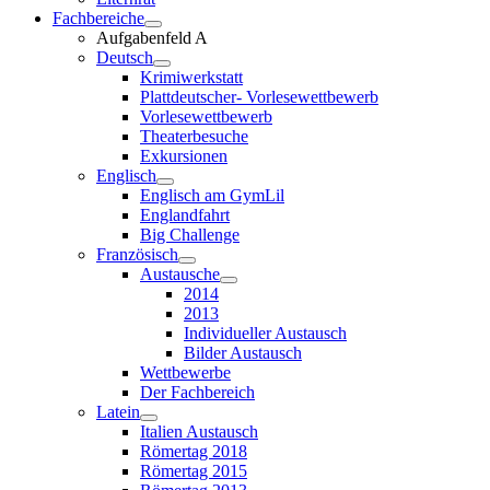
Fachbereiche
Aufgabenfeld A
Deutsch
Krimiwerkstatt
Plattdeutscher- Vorlesewettbewerb
Vorlesewettbewerb
Theaterbesuche
Exkursionen
Englisch
Englisch am GymLil
Englandfahrt
Big Challenge
Französisch
Austausche
2014
2013
Individueller Austausch
Bilder Austausch
Wettbewerbe
Der Fachbereich
Latein
Italien Austausch
Römertag 2018
Römertag 2015