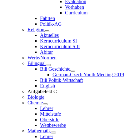
Evaluation
Vorhaben
Curriculum
Fahrten
Politik-AG
Religion
Aktuelles
Kerncurriculum SI
Kerncurriculum S II
Abitur
Werte/Normen
Bilingual
Bili Geschichte
German-Czech Youth Meeting 2019
Bili Politik-Wirtschaft
English
Aufgabefeld C
Biologie
Chemie
Lehrer
Mittelstufe
Oberstufe
Wettbewerbe
Mathematik
Lehrer