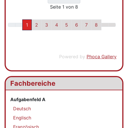
Seite 1 von 8
1
2
3
4
5
6
7
8
Powered by
Phoca Gallery
Fachbereiche
Aufgabenfeld A
Deutsch
Englisch
Französisch